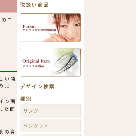
取扱い商品
まのニ
しい商
りま
デザイン検索
種別
イン画
した商
リング
ペンダント
明の資