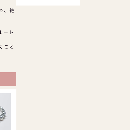
。
で、絶
ルート
くこと