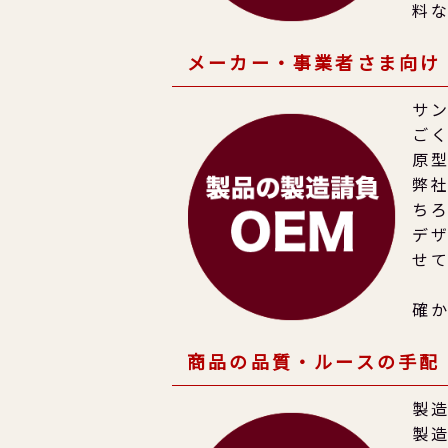
料
メーカー・事業者さま向け
サ
ご
原
弊
ち
デ
せ
確
商品の品質・ルースの手配
製
製