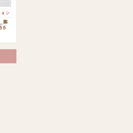
ション
_集
66