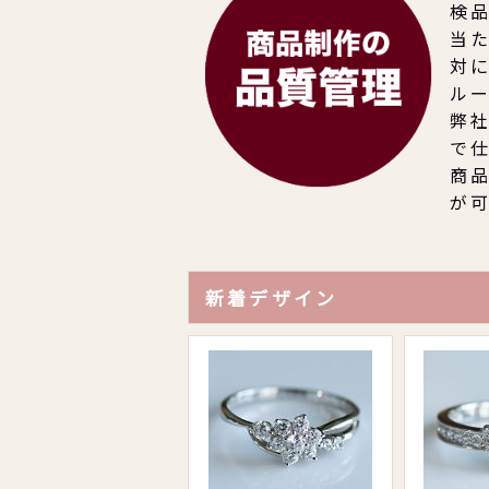
検
当
対
ル
弊
で
商
が
新着デザイン