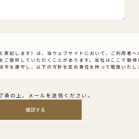
と表記します）は、当ウェブサイトにおいて、ご利用者へ
をご提供していただくことがあります。当社はここで取得
法令を遵守し、以下の方針を定め責任を持って管理いたし
、年齢、性別、住所、電話番号、電子メールアドレスなど
了承の上、メールを送信ください。
ことを指します。また、その情報のみでは特定の個人を識
照合することができ、この照合により特定の個人を識別で
用者との連絡、お問い合わせへの対応などの目的で個人情