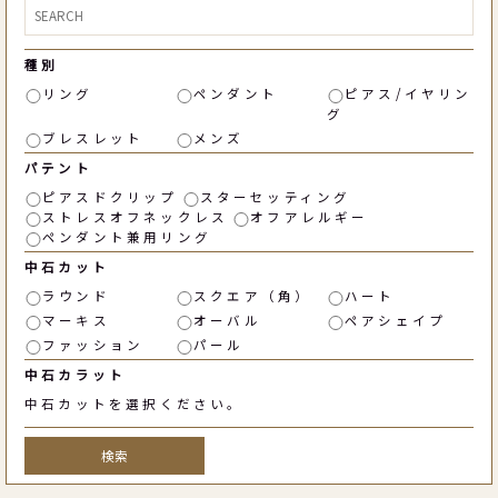
種別
リング
ペンダント
ピアス/イヤリン
グ
ブレスレット
メンズ
パテント
ピアスドクリップ
スターセッティング
ストレスオフネックレス
オフアレルギー
ペンダント兼用リング
中石カット
ラウンド
スクエア（角）
ハート
マーキス
オーバル
ペアシェイプ
ファッション
パール
中石カラット
中石カットを選択ください。
検索