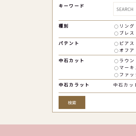
キーワード
種別
リング
ブレス
パテント
ピアス
オフア
中石カット
ラウン
マーキ
ファッ
中石カラット
中石カッ
検索