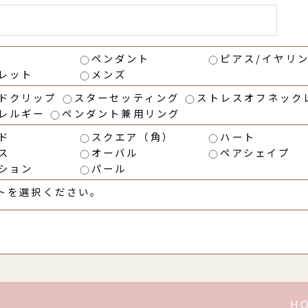
ペンダント
ピアス/イヤリ
レット
メンズ
ドクリップ
スターセッティング
ストレスオフネック
レルギー
ペンダント兼用リング
ド
スクエア（角）
ハート
ス
オーバル
ペアシェイプ
ション
パール
トを選択ください。
H