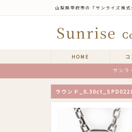
山梨県甲府市の『サンライズ株式
Sunrise
Co
HOME
コ
サンライズは
ラウンド_0.30ct_SPD022