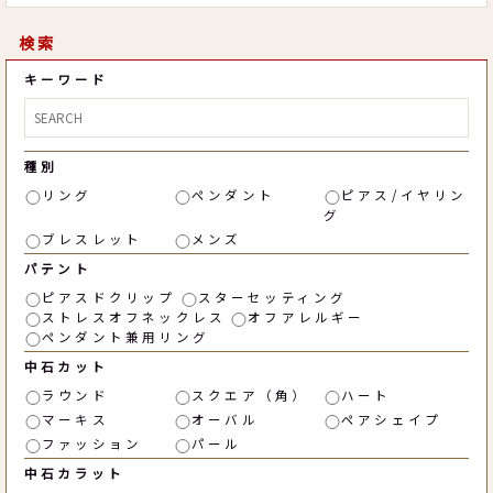
検索
キーワード
種別
リング
ペンダント
ピアス/イヤリン
グ
ブレスレット
メンズ
パテント
ピアスドクリップ
スターセッティング
ストレスオフネックレス
オフアレルギー
ペンダント兼用リング
中石カット
ラウンド
スクエア（角）
ハート
マーキス
オーバル
ペアシェイプ
ファッション
パール
中石カラット