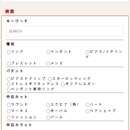
検索
キーワード
種別
リング
ペンダント
ピアス/イヤリン
グ
ブレスレット
メンズ
パテント
ピアスドクリップ
スターセッティング
ストレスオフネックレス
オフアレルギー
ペンダント兼用リング
中石カット
ラウンド
スクエア（角）
ハート
マーキス
オーバル
ペアシェイプ
ファッション
パール
中石カラット