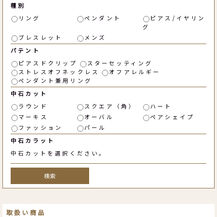
種別
リング
ペンダント
ピアス/イヤリン
グ
ブレスレット
メンズ
パテント
ピアスドクリップ
スターセッティング
ストレスオフネックレス
オフアレルギー
ペンダント兼用リング
中石カット
ラウンド
スクエア（角）
ハート
マーキス
オーバル
ペアシェイプ
ファッション
パール
中石カラット
中石カットを選択ください。
検索
取扱い商品