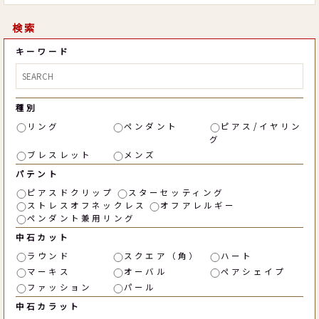
検索
キーワード
種別
リング
ペンダント
ピアス/イヤリン
グ
ブレスレット
メンズ
パテント
ピアスドクリップ
スターセッティング
ストレスオフネックレス
オフアレルギー
ペンダント兼用リング
中石カット
ラウンド
スクエア（角）
ハート
マーキス
オーバル
ペアシェイプ
ファッション
パール
中石カラット