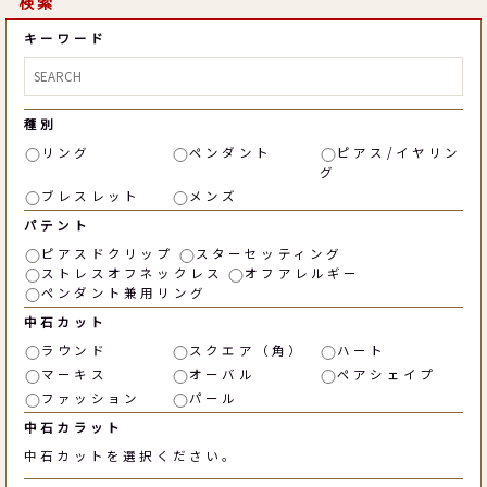
検索
キーワード
種別
リング
ペンダント
ピアス/イヤリン
グ
ブレスレット
メンズ
パテント
ピアスドクリップ
スターセッティング
ストレスオフネックレス
オフアレルギー
ペンダント兼用リング
中石カット
ラウンド
スクエア（角）
ハート
マーキス
オーバル
ペアシェイプ
ファッション
パール
中石カラット
中石カットを選択ください。