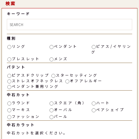
検索
キーワード
種別
リング
ペンダント
ピアス/イヤリン
グ
ブレスレット
メンズ
パテント
ピアスドクリップ
スターセッティング
ストレスオフネックレス
オフアレルギー
ペンダント兼用リング
中石カット
ラウンド
スクエア（角）
ハート
マーキス
オーバル
ペアシェイプ
ファッション
パール
中石カラット
中石カットを選択ください。