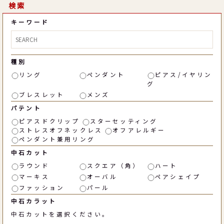
検索
キーワード
種別
リング
ペンダント
ピアス/イヤリン
グ
ブレスレット
メンズ
パテント
ピアスドクリップ
スターセッティング
ストレスオフネックレス
オフアレルギー
ペンダント兼用リング
中石カット
ラウンド
スクエア（角）
ハート
マーキス
オーバル
ペアシェイプ
ファッション
パール
中石カラット
中石カットを選択ください。