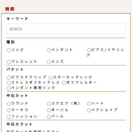
検索
キーワード
種別
リング
ペンダント
ピアス/イヤリン
グ
ブレスレット
メンズ
パテント
ピアスドクリップ
スターセッティング
ストレスオフネックレス
オフアレルギー
ペンダント兼用リング
中石カット
ラウンド
スクエア（角）
ハート
マーキス
オーバル
ペアシェイプ
ファッション
パール
中石カラット
中石カットを選択ください。