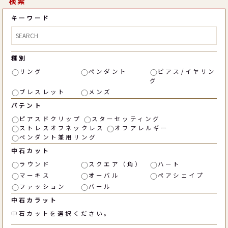
検索
キーワード
種別
リング
ペンダント
ピアス/イヤリン
グ
ブレスレット
メンズ
パテント
ピアスドクリップ
スターセッティング
ストレスオフネックレス
オフアレルギー
ペンダント兼用リング
中石カット
ラウンド
スクエア（角）
ハート
マーキス
オーバル
ペアシェイプ
ファッション
パール
中石カラット
中石カットを選択ください。