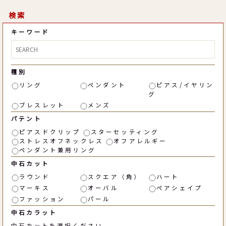
検索
キーワード
種別
リング
ペンダント
ピアス/イヤリン
グ
ブレスレット
メンズ
パテント
ピアスドクリップ
スターセッティング
ストレスオフネックレス
オフアレルギー
ペンダント兼用リング
中石カット
ラウンド
スクエア（角）
ハート
マーキス
オーバル
ペアシェイプ
ファッション
パール
中石カラット
中石カットを選択ください。