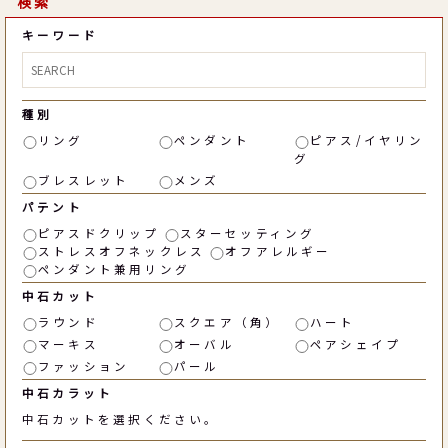
検索
キーワード
種別
リング
ペンダント
ピアス/イヤリン
グ
ブレスレット
メンズ
パテント
ピアスドクリップ
スターセッティング
ストレスオフネックレス
オフアレルギー
ペンダント兼用リング
中石カット
ラウンド
スクエア（角）
ハート
マーキス
オーバル
ペアシェイプ
ファッション
パール
中石カラット
中石カットを選択ください。