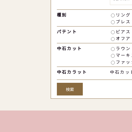
種別
リング
ブレス
パテント
ピアス
オフア
中石カット
ラウン
マーキ
ファッ
中石カラット
中石カッ
検索