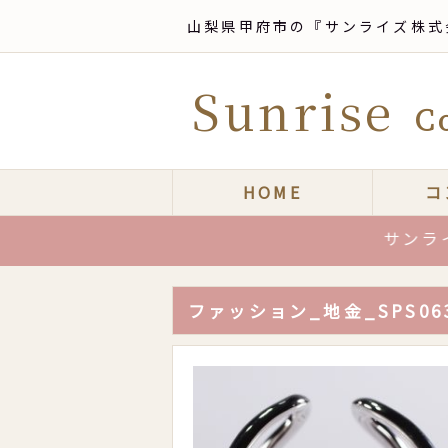
山梨県甲府市の『サンライズ株式
Sunrise
Co
HOME
コ
サンライズは
ファッション_地金_SPS06