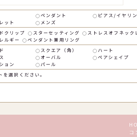
ペンダント
ピアス/イヤリ
レット
メンズ
ドクリップ
スターセッティング
ストレスオフネック
レルギー
ペンダント兼用リング
ド
スクエア（角）
ハート
ス
オーバル
ペアシェイプ
ション
パール
トを選択ください。
H
コ