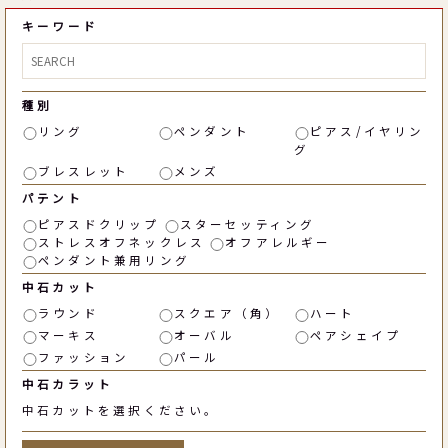
キーワード
種別
リング
ペンダント
ピアス/イヤリン
グ
ブレスレット
メンズ
パテント
ピアスドクリップ
スターセッティング
ストレスオフネックレス
オフアレルギー
ペンダント兼用リング
中石カット
ラウンド
スクエア（角）
ハート
マーキス
オーバル
ペアシェイプ
ファッション
パール
中石カラット
中石カットを選択ください。