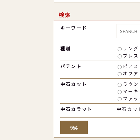
検索
キーワード
種別
リング
ブレス
パテント
ピアス
オフア
中石カット
ラウン
マーキ
ファッ
中石カラット
中石カッ
検索