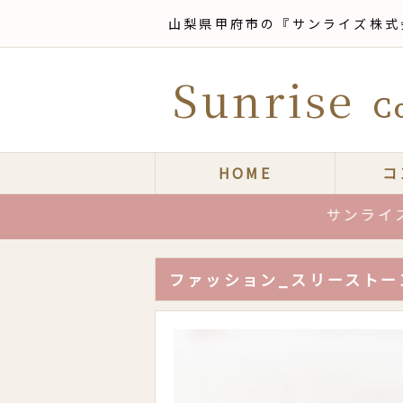
山梨県甲府市の『サンライズ株式
Sunrise
Co
HOME
コ
サンライズは、ジ
ファッション_スリーストーン_