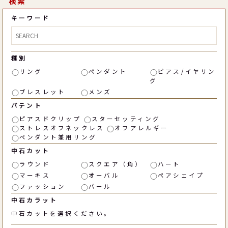
検索
キーワード
種別
リング
ペンダント
ピアス/イヤリン
グ
ブレスレット
メンズ
パテント
ピアスドクリップ
スターセッティング
ストレスオフネックレス
オフアレルギー
ペンダント兼用リング
中石カット
ラウンド
スクエア（角）
ハート
マーキス
オーバル
ペアシェイプ
ファッション
パール
中石カラット
中石カットを選択ください。