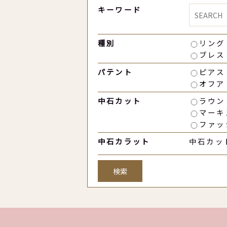
キーワード
種別
リング
ブレス
パテント
ピアス
オフア
中石カット
ラウン
マーキ
ファッ
中石カラット
中石カッ
検索