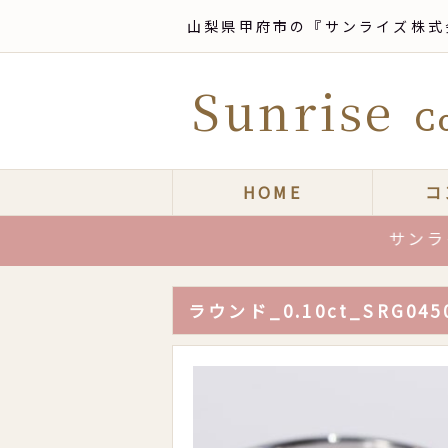
山梨県甲府市の『サンライズ株式
Sunrise
Co
HOME
コ
サンライズは
ラウンド_0.10ct_SRG045