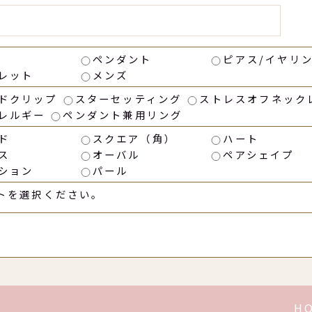
ペンダント
ピアス/イヤリ
レット
メンズ
ドクリップ
スターセッティング
ストレスオフネック
レルギー
ペンダント兼用リング
ド
スクエア（角）
ハート
ス
オーバル
ペアシェイプ
ション
パール
トを選択ください。
H