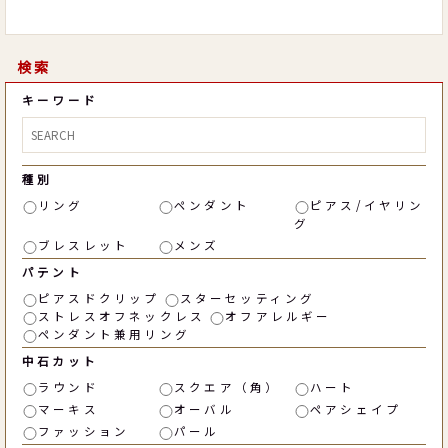
検索
キーワード
種別
リング
ペンダント
ピアス/イヤリン
グ
ブレスレット
メンズ
パテント
ピアスドクリップ
スターセッティング
ストレスオフネックレス
オフアレルギー
ペンダント兼用リング
中石カット
ラウンド
スクエア（角）
ハート
マーキス
オーバル
ペアシェイプ
ファッション
パール