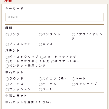
検索
キーワード
種別
リング
ペンダント
ピアス/イヤリン
グ
ブレスレット
メンズ
パテント
ピアスドクリップ
スターセッティング
ストレスオフネックレス
オフアレルギー
ペンダント兼用リング
中石カット
ラウンド
スクエア（角）
ハート
マーキス
オーバル
ペアシェイプ
ファッション
パール
中石カラット
中石カットを選択ください。