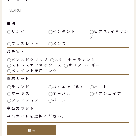
種別
リング
ペンダント
ピアス/イヤリン
グ
ブレスレット
メンズ
パテント
ピアスドクリップ
スターセッティング
ストレスオフネックレス
オフアレルギー
ペンダント兼用リング
中石カット
ラウンド
スクエア（角）
ハート
マーキス
オーバル
ペアシェイプ
ファッション
パール
中石カラット
中石カットを選択ください。
検索