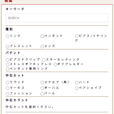
検索
キーワード
種別
リング
ペンダント
ピアス/イヤリン
グ
ブレスレット
メンズ
パテント
ピアスドクリップ
スターセッティング
ストレスオフネックレス
オフアレルギー
ペンダント兼用リング
中石カット
ラウンド
スクエア（角）
ハート
マーキス
オーバル
ペアシェイプ
ファッション
パール
中石カラット
中石カットを選択ください。