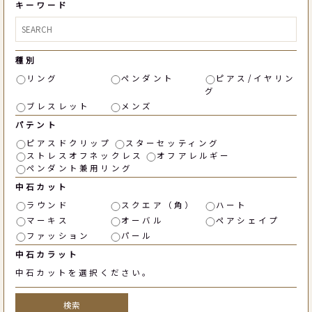
キーワード
種別
リング
ペンダント
ピアス/イヤリン
グ
ブレスレット
メンズ
パテント
ピアスドクリップ
スターセッティング
ストレスオフネックレス
オフアレルギー
ペンダント兼用リング
中石カット
ラウンド
スクエア（角）
ハート
マーキス
オーバル
ペアシェイプ
ファッション
パール
中石カラット
中石カットを選択ください。
検索