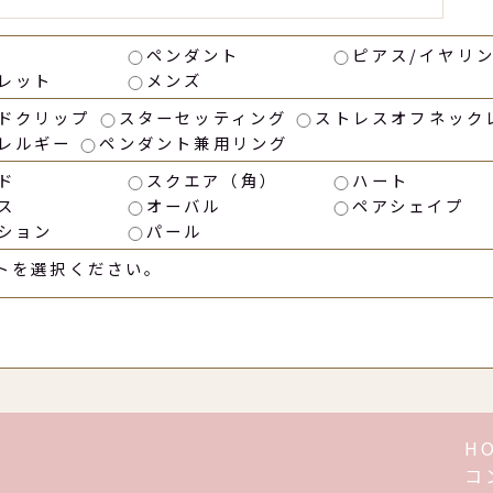
ペンダント
ピアス/イヤリ
レット
メンズ
ドクリップ
スターセッティング
ストレスオフネック
レルギー
ペンダント兼用リング
ド
スクエア（角）
ハート
ス
オーバル
ペアシェイプ
ション
パール
トを選択ください。
H
コ