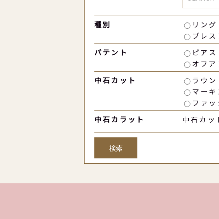
種別
リング
ブレス
パテント
ピアス
オフア
中石カット
ラウン
マーキ
ファッ
中石カラット
中石カッ
検索