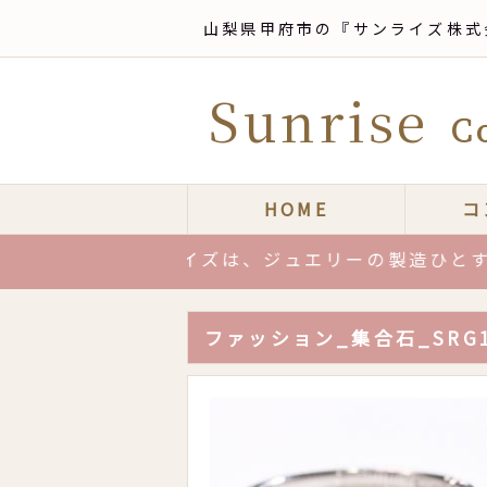
山梨県甲府市の『サンライズ株式
Sunrise
Co
HOME
コ
サンライズは、ジュエリーの製造ひとすじ十数
ファッション_集合石_SRG1