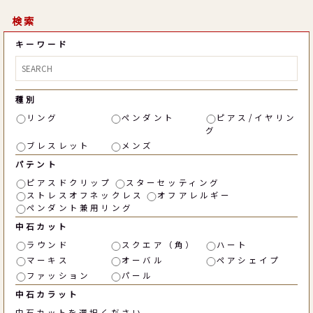
検索
キーワード
種別
リング
ペンダント
ピアス/イヤリン
グ
ブレスレット
メンズ
パテント
ピアスドクリップ
スターセッティング
ストレスオフネックレス
オフアレルギー
ペンダント兼用リング
中石カット
ラウンド
スクエア（角）
ハート
マーキス
オーバル
ペアシェイプ
ファッション
パール
中石カラット
中石カットを選択ください。