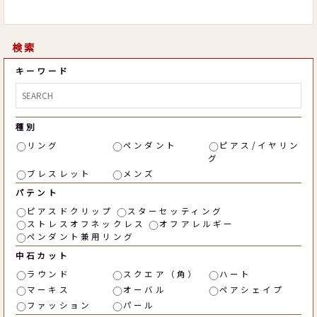
検索
キーワード
種別
リング
ペンダント
ピアス/イヤリン
グ
ブレスレット
メンズ
パテント
ピアスドクリップ
スターセッティング
ストレスオフネックレス
オフアレルギー
ペンダント兼用リング
中石カット
ラウンド
スクエア（角）
ハート
マーキス
オーバル
ペアシェイプ
ファッション
パール